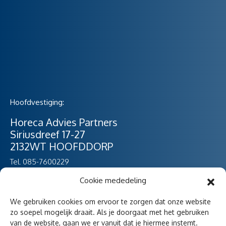
Hoofdvestiging:
Horeca Advies Partners
Siriusdreef 17-27
2132WT HOOFDDORP
Tel. 085-7600229
Whats app 06 – 5361 7656
Cookie mededeling
vestiging Noord-Holland
We gebruiken cookies om ervoor te zorgen dat onze website
zo soepel mogelijk draait. Als je doorgaat met het gebruiken
Havenstraat 47
van de website, gaan we er vanuit dat je hiermee instemt.