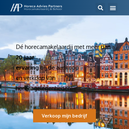
Dé horecamakelaardij met meer dan
20 jaar
ervaring
bij de aankoop
en verkoop van
horecagelegenheden!
Verkoop mijn bedrijf