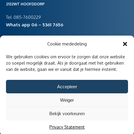
2132WT HOOFDDORP
Tel. 085-7600229
Whats app 06 – 5361 7656
Cookie mededeling
vestiging Noord-Holland
We gebruiken cookies om ervoor te zorgen dat onze website
Havenstraat 47
zo soepel mogelijk draait. Als je doorgaat met het gebruiken
van de website, gaan we er vanuit dat je hiermee instemt.
1736KD Zijdewind
Accepteer
Weiger
Aangesloten bij
Bekijk voorkeuren
Privacy Statement