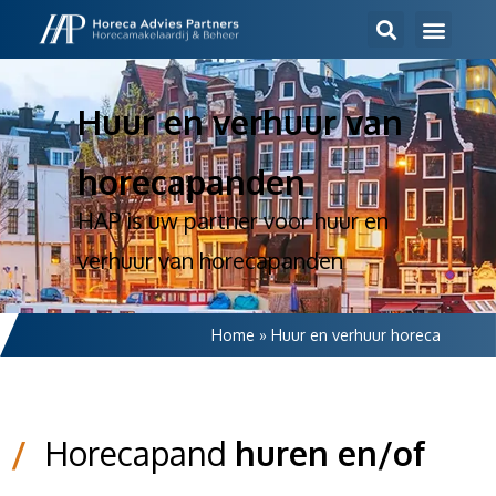
/
Huur en verhuur van
horecapanden
HAP is uw partner voor huur en
verhuur van horecapanden
Home
»
Huur en verhuur horeca
/
Horecapand
huren en/of