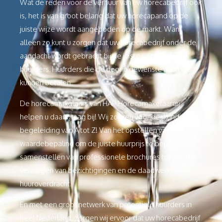
Wat de reden voor de verhuur van uw horecabedrijf ook
is, het is van groot belang dat uw horecapand op de
juiste wijze wordt aangeboden op de markt. Want
alleen zo kunt u zorgen dat uw horecabedrijf onder de
aandacht wordt gebracht bij de juiste potentiële
huurders. Huurders die de door u gewenste huurprijs
kunnen betalen.
De horecamakelaars van HAP Horecamakelaardij
helpen u daar graag bij! Wij zorgen voor deskundige
begeleiding van A tot Z! Van het opstellen van een
waardebepaling om de juiste huurprijs te bepalen, het
samenstellen van professionele brochures tot aan het
verzorgen van bezichtigingen en de daadwerkelijke
huuroverdracht.
En met een groot netwerk van potentiële huurders in
heel Nederland, zorgen wij ervoor dat uw horecabedrijf