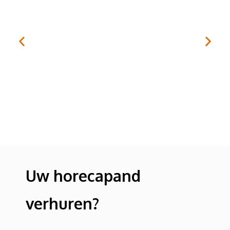
HAP Horecamakelaardij kan ik zeker aanraden. Ze
zijn flexibel, eerlijk en denken met je mee.
Atacan Uslu (Corendon Hotels & Resorts)
Uw horecapand
verhuren?