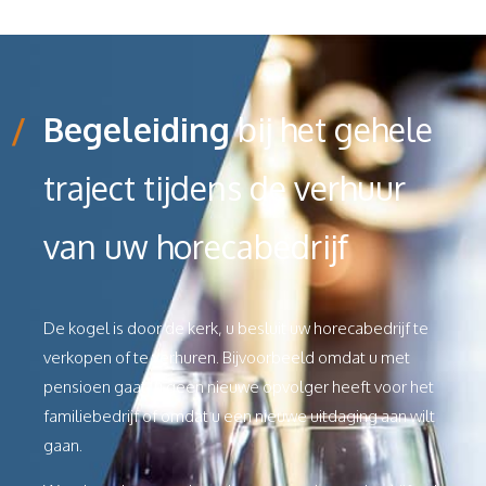
/
Begeleiding
bij het gehele
traject tijdens de verhuur
van uw horecabedrijf
De kogel is door de kerk, u besluit uw horecabedrijf te
verkopen of te verhuren. Bijvoorbeeld omdat u met
pensioen gaat, u geen nieuwe opvolger heeft voor het
familiebedrijf of omdat u een nieuwe uitdaging aan wilt
gaan.