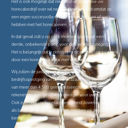
Het is ook mogelijk dat niemand uit de familie uw
horecabedrijf over wil nemen. Bijvoorbeeld omdat ze
een eigen succesvolle onderneming hebben of niets
hebben met het horecaleven.
In dat geval zult u op zoek moeten gaan naar een
derde, onbekende partij, voor de bedrijfsopvolging.
Het is belangrijk dat u zich tijdens dit proces laat bijstaan
door een horecamakelaar met verstand van zaken.
Wij zullen de juiste zorg dragen voor de
bedrijfsopvolging van uw horecazaak. Met een netwerk
van meer dan 4.500 geïnteresseerden kunt u altijd
rekenen op een geschikte opvolger voor uw horeca.
Ook zullen wij uw horecagelegenheid zowel regionaal
als landelijk op de kaart zetten. Hebben wij de juiste
bedrijfsopvolger gevonden voor uw horeca?