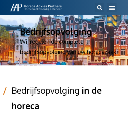
/
Bedrijfsopvolging
Wij regelen de complete
bedrijfsopvolging van uw horecazaak
/
Bedrijfsopvolging
in de
horeca