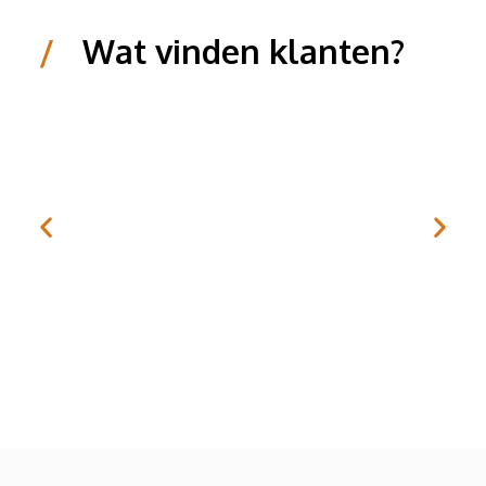
/
Wat vinden klanten?
HAP Horecamakelaardij kan ik zeker aanraden. Ze
zijn flexibel, eerlijk en denken met je mee.
Atacan Uslu (Corendon Hotels & Resorts)