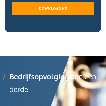
/
Bedrijfsopvolging
aan een
derde