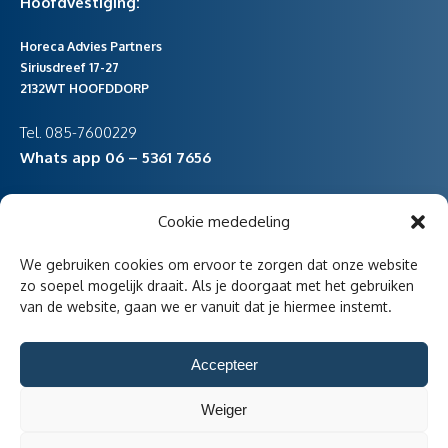
Hoofdvestiging:
Horeca Advies Partners
Siriusdreef 17-27
2132WT HOOFDDORP
Tel. 085-7600229
Whats app 06 – 5361 7656
Cookie mededeling
vestiging Noord-Holland
We gebruiken cookies om ervoor te zorgen dat onze website
Havenstraat 47
zo soepel mogelijk draait. Als je doorgaat met het gebruiken
van de website, gaan we er vanuit dat je hiermee instemt.
1736KD Zijdewind
Accepteer
Weiger
Aangesloten bij