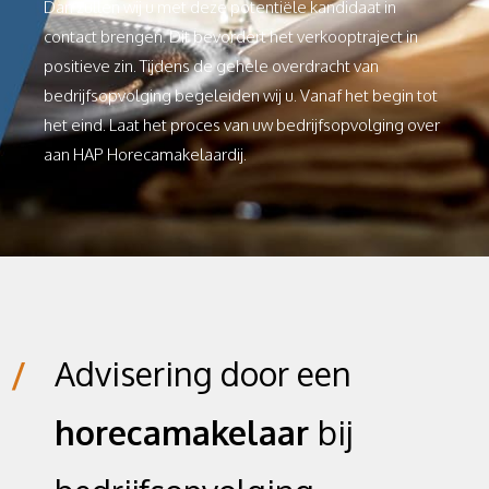
Dan zullen wij u met deze potentiële kandidaat in
contact brengen. Dit bevordert het verkooptraject in
positieve zin. Tijdens de gehele overdracht van
bedrijfsopvolging begeleiden wij u. Vanaf het begin tot
het eind. Laat het proces van uw bedrijfsopvolging over
aan HAP Horecamakelaardij.
/
Advisering door een
horecamakelaar
bij