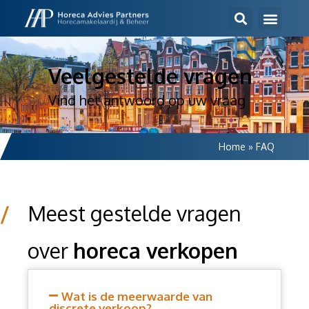
/
Veelgestelde vragen
Vind het antwoord op uw vraag
Home
»
FAQ
/
Meest gestelde vragen
over
horeca verkopen
Wat is de meerwaarde van
discrete verkoop?