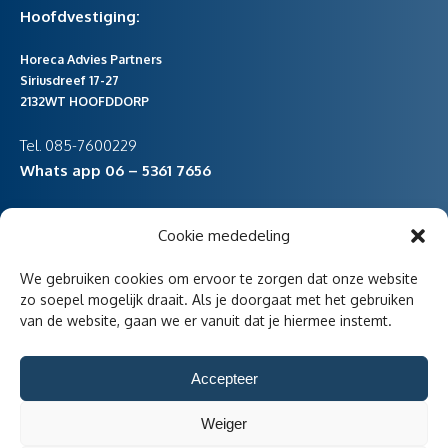
Hoofdvestiging:
Horeca Advies Partners
Siriusdreef 17-27
2132WT HOOFDDORP
Tel. 085-7600229
Whats app 06 – 5361 7656
Cookie mededeling
vestiging Noord-Holland
We gebruiken cookies om ervoor te zorgen dat onze website
Havenstraat 47
zo soepel mogelijk draait. Als je doorgaat met het gebruiken
van de website, gaan we er vanuit dat je hiermee instemt.
1736KD Zijdewind
Accepteer
Weiger
Aangesloten bij