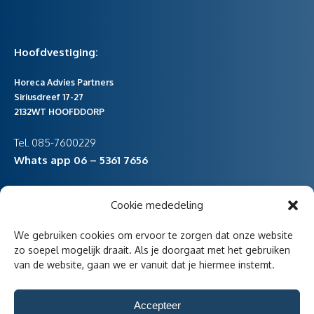
Hoofdvestiging:
Horeca Advies Partners
Siriusdreef 17-27
2132WT HOOFDDORP
Tel. 085-7600229
Whats app 06 – 5361 7656
Cookie mededeling
vestiging Noord-Holland
We gebruiken cookies om ervoor te zorgen dat onze website
Havenstraat 47
zo soepel mogelijk draait. Als je doorgaat met het gebruiken
van de website, gaan we er vanuit dat je hiermee instemt.
1736KD Zijdewind
Accepteer