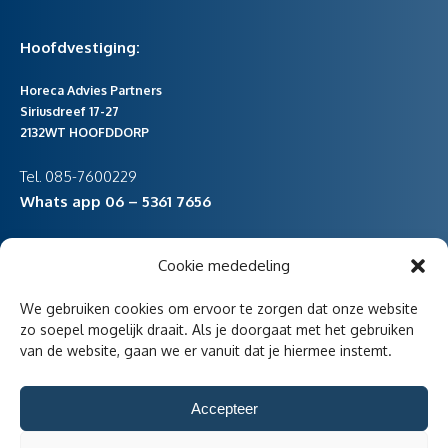
Hoofdvestiging:
Horeca Advies Partners
Siriusdreef 17-27
2132WT HOOFDDORP
Tel. 085-7600229
Whats app 06 – 5361 7656
Cookie mededeling
vestiging Noord-Holland
We gebruiken cookies om ervoor te zorgen dat onze website
Havenstraat 47
zo soepel mogelijk draait. Als je doorgaat met het gebruiken
van de website, gaan we er vanuit dat je hiermee instemt.
1736KD Zijdewind
Accepteer