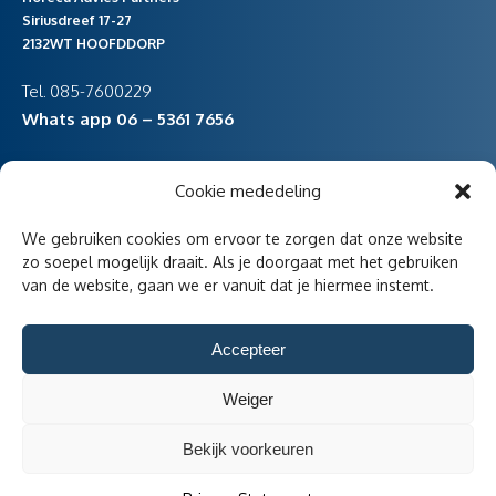
Siriusdreef 17-27
2132WT HOOFDDORP
Tel. 085-7600229
Whats app 06 – 5361 7656
Cookie mededeling
vestiging Noord-Holland
We gebruiken cookies om ervoor te zorgen dat onze website
Havenstraat 47
zo soepel mogelijk draait. Als je doorgaat met het gebruiken
van de website, gaan we er vanuit dat je hiermee instemt.
1736KD Zijdewind
Accepteer
Weiger
Aangesloten bij
Bekijk voorkeuren